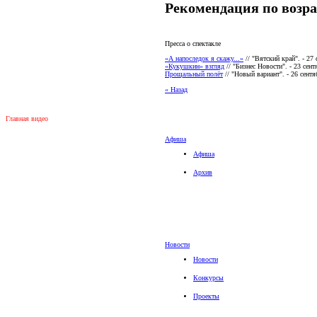
Рекомендация по возра
Пресса о спектакле
«А напоследок я скажу...»
// "Вятский край". - 2
«Кукушкин» взгляд
// "Бизнес Новости". - 23 сен
Прощальный полёт
// "Новый вариант". - 26 сент
« Назад
Главная видео
Афиша
Афиша
Архив
Новости
Новости
Конкурсы
Проекты