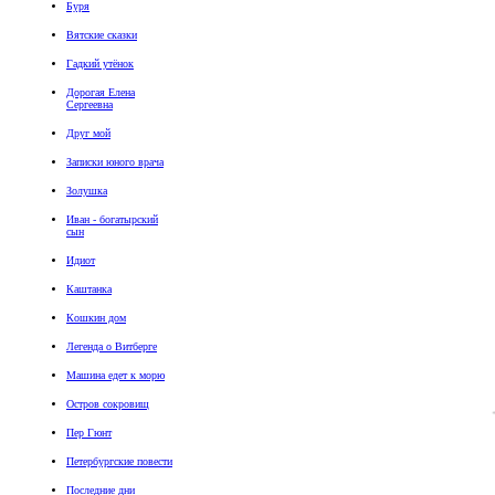
Буря
Вятские сказки
Гадкий утёнок
Дорогая Елена
Сергеевна
Друг мой
Записки юного врача
Золушка
Иван - богатырский
сын
Идиот
Каштанка
Кошкин дом
Легенда о Витберге
Машина едет к морю
Остров сокровищ
Пер Гюнт
Петербургские повести
Последние дни