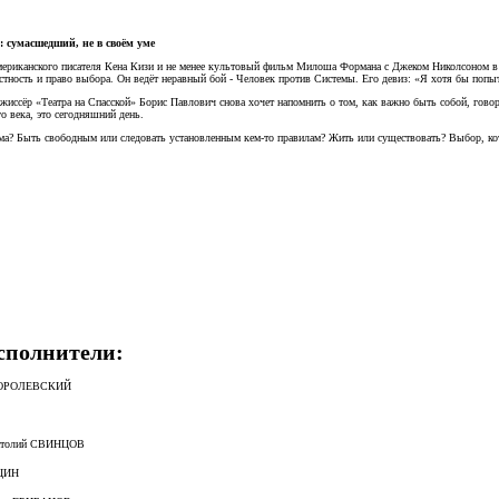
.: сумасшедший, не в своём уме
ериканского писателя Кена Кизи и не менее культовый фильм Милоша Формана с Джеком Николсоном в г
естность и право выбора. Он ведёт неравный бой - Человек против Системы. Его девиз: «Я хотя бы попыт
режиссёр «Театра на Спасской» Борис Павлович снова хочет напомнить о том, как важно быть собой, гово
о века, это сегодняшний день.
а? Быть свободным или следовать установленным кем-то правилам? Жить или существовать? Выбор, кото
:
сполнители:
р КОРОЛЕВСКИЙ
натолий СВИНЦОВ
СЦИН