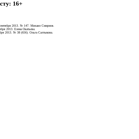
сту: 16+
7 сентября 2013. № 147. Михаил Смирнов.
тября 2013. Елена Окатьева.
ября 2013. № 38 (656). Ольга Салтыкова.