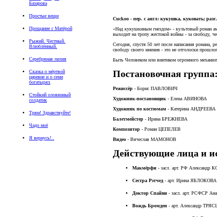
Базарова
Простые вещи
Cuckoo - пер. с англ: кукушка, куковать; разг
Прощание с Матёрой
«Над кукушкиным гнездом» - культовый роман ам
выходит на тропу жестокой войны - за свободу, ч
Рыжий. Честный.
Сегодня, спустя 50 лет после написания романа, 
Влюблённый.
свободу своего мнения - это не отголоски прошлог
Серебряная лилия
Быть Человеком или винтиком огромного механизм
Постановочная группа
Сказка о мёртвой
царевне и о семи
богатырях
Режиссёр
- Борис ПАВЛОВИЧ
Стойкий оловянный
Художник-постановщик
- Елена АВИНОВА
солдатик
Художник по костюмам
- Катерина АНДРЕЕВА
Трям! Здравствуйте!
Балетмейстер
- Ирина БРЕЖНЕВА
Чадо моё
Композитор
- Роман ЦЕПЕЛЕВ
Я вернусь!..
Видео
- Вячеслав МАМОНОВ
Действующие лица и и
Архив
Макмёрфи
- засл. арт. РФ Александ
Сестра Рэтчед
- арт. Ирина ЯБЛОКОВА
Доктор Спайви
- засл. арт. РСФСР А
Вождь Бромден
- арт. Александр ТРЯ