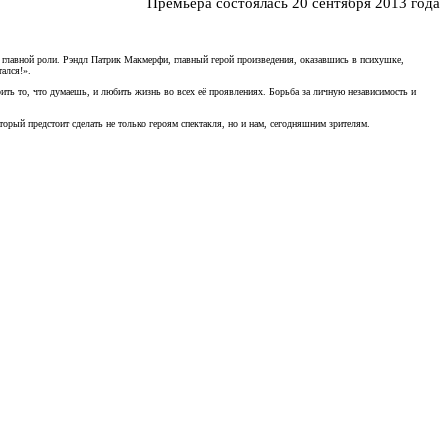
Премьера состоялась 20 сентября 2013 года
лавной роли. Рэндл Патрик Макмерфи, главный герой произведения, оказавшись в психушке,
ался!».
рить то, что думаешь, и любить жизнь во всех её проявлениях. Борьба за личную независимость и
рый предстоит сделать не только героям спектакля, но и нам, сегодняшним зрителям.