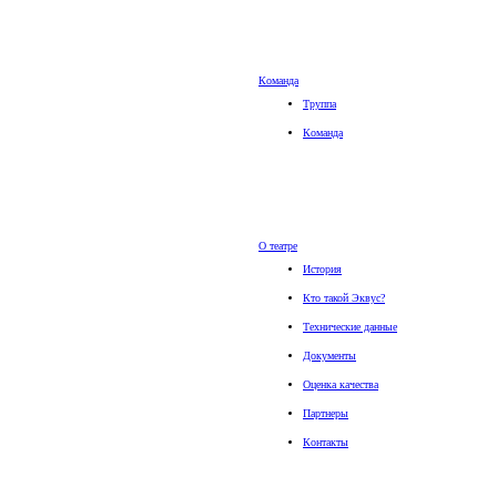
Команда
Труппа
Команда
О театре
История
Кто такой Эквус?
Технические данные
Документы
Оценка качества
Партнеры
Контакты