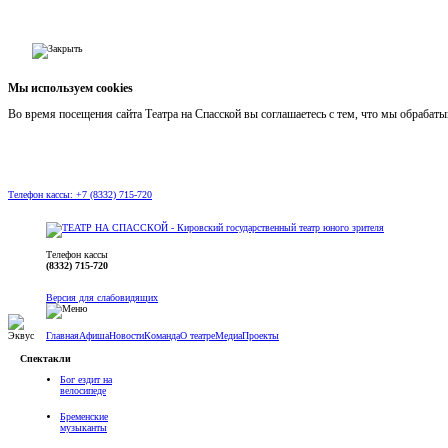
Мы используем cookies
Во время посещения сайта Театра на Спасской вы соглашаетесь с тем, что мы обраба
Телефон кассы: +7 (8332) 715-720
Телефон кассы
(8332) 715-720
Версия для слабовидящих
Главная
Афиша
Новости
Команда
О театре
Медиа
Проекты
Спектакли
Бог ездит на
велосипеде
Бременские
музыканты