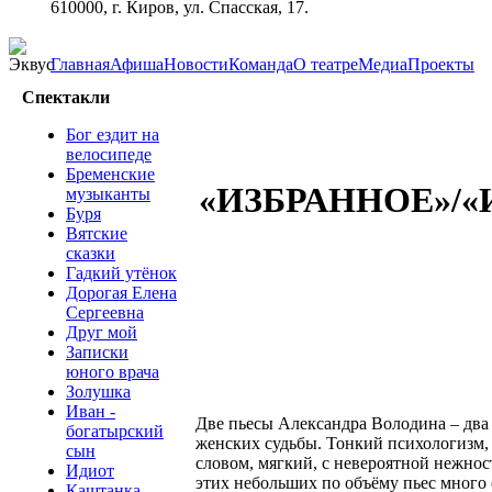
610000, г. Киров, ул. Спасская, 17.
Главная
Афиша
Новости
Команда
О театре
Медиа
Проекты
Спектакли
Бог ездит на
велосипеде
Бременские
«ИЗБРАННОЕ»/«
музыканты
Буря
Вятские
сказки
Гадкий утёнок
Дорогая Елена
Сергеевна
Друг мой
Записки
юного врача
Золушка
Иван -
Две пьесы Александра Володина – два
богатырский
женских судьбы. Тонкий психологизм, 
сын
словом, мягкий, с невероятной нежнос
Идиот
этих небольших по объёму пьес много 
Каштанка