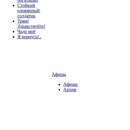
богатырях
Стойкий
оловянный
солдатик
Трям!
Здравствуйте!
Чадо моё
Я вернусь!..
Архив
Афиша
Афиша
Архив