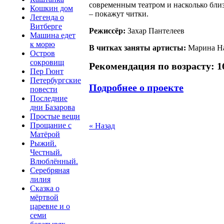
современным театром и насколько бл
Кошкин дом
– покажут читки.
Легенда о
Витберге
Режиссёр:
Захар Пантелеев
Машина едет
к морю
В читках заняты артисты:
Марина На
Остров
сокровищ
Рекомендация по возрасту: 1
Пер Гюнт
Петербургские
Подробнее о проекте
повести
Последние
дни Базарова
Простые вещи
Прощание с
« Назад
Матёрой
Рыжий.
Честный.
Влюблённый.
Серебряная
лилия
Сказка о
мёртвой
царевне и о
семи