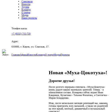
Спектакли
Новости
Труппа
Команда
О театре
Медиа
Наши проекты
Версия для слабовидящих
Телефон кассы
+7 (8332) 715-720
Адрес:
610000, г. Киров, ул. Спасская, 17.
Главная
Афиша
Новости
Команда
О театре
Медиа
Проекты
Новая «Муха-Цокотуха»!
Дорогие друзья!
После долгого перерыва спектакль «Муха-Цокотуха»
вновь радует наших маленьких зрителей. Теперь - в
обновлённом составе. Комарика сейчас играет Иван
Кандинов, Кузнечика - Татьяна Филатова, а Светлячка -
Мария Бондаренко.
Итак, после нескольких месяцев репетиций мы, наконец,
готовы пригласить всех малышей, а также их родителей
на этот яркий, весёлый, динамичный и музыкальный
спектакль!