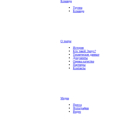
Команда
Труппа
Команда
О театре
История
Кто такой Эквус?
Технические данные
Документы
Оценка качества
Партнеры
Контакты
Медиа
Пресса
Фотографии
Видео