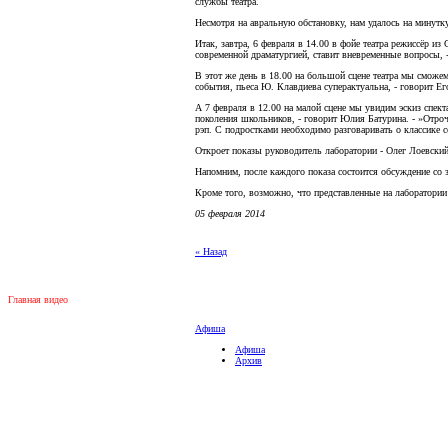
службы театра.
Несмотря на авральную обстановку, нам удалось на минутк
Итак, завтра, 6 февраля в 14.00 в фойе театра режиссёр и
современной драматургией, ставит вневременные вопросы, -
В этот же день в 18.00 на большой сцене театра мы сможе
события, пьеса Ю. Клавдиева суперактуальна, - говорит Ег
А 7 февраля в 12.00 на малой сцене мы увидим эскиз спек
поколения школьников, - говорит Юлия Батурина. - »Отроч
рэп. С подростками необходимо разговаривать о классике
Откроет показы руководитель лаборатории - Олег Лоевский
Напомним, после каждого показа состоится обсуждение со 
Кроме того, возможно, что представленные на лаборатории
05 февраля 2014
« Назад
Главная видео
Афиша
Афиша
Архив