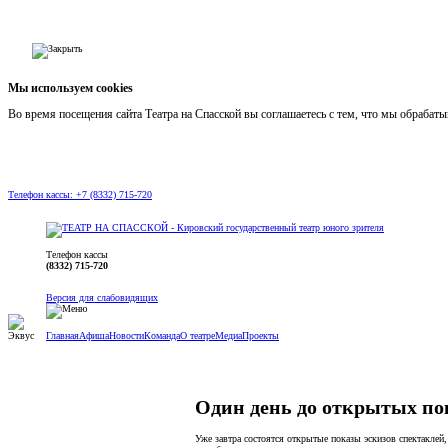
Мы используем cookies
Во время посещения сайта Театра на Спасской вы соглашаетесь с тем, что мы обраба
Телефон кассы: +7 (8332) 715-720
Телефон кассы
(8332) 715-720
Версия для слабовидящих
Главная
Афиша
Новости
Команда
О театре
Медиа
Проекты
Один день до открытых пок
Уже завтра состоятся открытые показы эскизов спектаклей, 