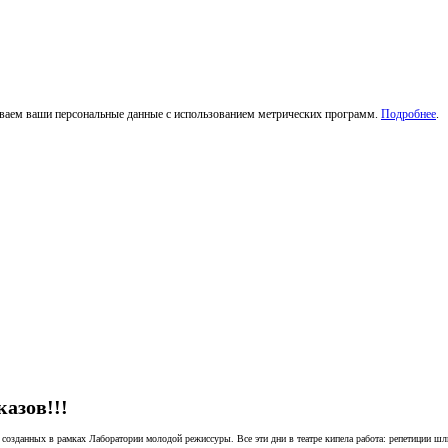
тываем ваши персональные данные с использованием метрических программ.
Подробнее
.
азов!!!
созданных в рамках Лаборатории молодой режиссуры. Все эти дни в театре кипела работа: репетиции шли н