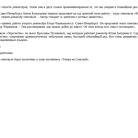
у отвлечь режиссёров, чтобы они в двух словах прокомментировали то, что мы увидим в ближайшие два 
з Санкт-Петербурга Антон Безъязыков первым представит на суд зрителей свою работу - эскиз спектакля 
 уверен режиссёр спектакля. - Автор говорит со зрителем о вечных ценностях».
м оценить работу второго режиссёра Егора Чернышова (г. Санкт-Петербург). Он представит эскиз спекта
ор Чернышов. - Она рассматривает, как можно дойти до такого. Об этом всегда есть смысл поговорить».
такля «Отрочество» по пьесе Ярославы Пулинович, над которым работает режиссёр Юлия Батурина (г. Се
ество« современно драматургически: небольшие сцены, быстрый событийный ряд. Все очень динамично и 
 современным языком».
.
зрителями.
 спектакли будут включены в план постановок «Театра на Спасской».