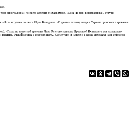
дня.
«В тени виноградника» по пьесе Валерия Мухарьямова. Пьеса «В тени виноградника», будучи
кля «Ночь и туман» по пьесе Юрия Клавдиева. «В данный момент, когда в Украине происходят кровавые
ров). «Пьеса по известной трилогии Льва Толстого написана Ярославой Пулинович для нынешнего
понятно. Этакий мостик в современность. Кроме того, в начале и в конце спектакля идет рефреном