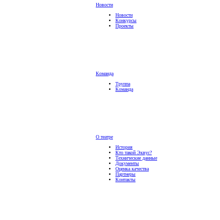
Новости
Новости
Конкурсы
Проекты
Команда
Труппа
Команда
О театре
История
Кто такой Эквус?
Технические данные
Документы
Оценка качества
Партнеры
Контакты