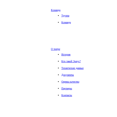
Команда
Труппа
Команда
О театре
История
Кто такой Эквус?
Технические данные
Документы
Оценка качества
Партнеры
Контакты