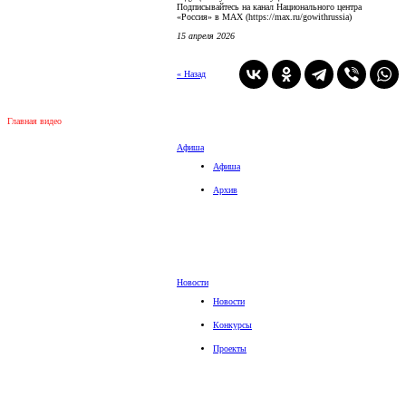
Подписывайтесь на канал Национального центра
«Россия» в MAX (https://max.ru/gowithrussia)
15 апреля 2026
« Назад
Главная видео
Афиша
Афиша
Архив
Новости
Новости
Конкурсы
Проекты