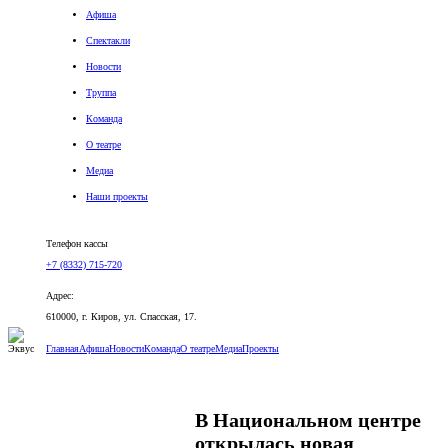
Афиша
Спектакли
Новости
Труппа
Команда
О театре
Медиа
Наши проекты
Версия для слабовидящих
Телефон кассы
+7 (8332) 715-720
Адрес:
610000, г. Киров, ул. Спасская, 17.
Главная
Афиша
Новости
Команда
О театре
Медиа
Проекты
В Национальном центре
открылась новая