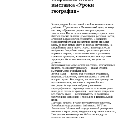
выставка «Уроки
географии»
Хотите увидеть Россию такой, какой ее не показывают в
учебниках? Приглашаем в Национальный центр на новую
выставку «Уроки географии», которая превратит
знакомство с Отечеством в захватывающее приключение.
Задачей проекта является демонстрация ресурсов России,
огромных возможностей ее развития. В кабинетах
руководителей страны обязательно висела огромная
карта, занимая целую стену. В школах, почти везде, на
каждой парте стоял глобус. Карты, на которых была
изображена бескрайняя земля, прорезанная реками, с
морями и озерами, с возвышенностями и равнинами,
красными границами, которыми выделялась огромная
территория, были знаками величия, могущества
державы.
Запоминающийся образ огромной страны, запечатленный
на карте, по сию пору поражает, — сказал куратор
выставки Семен Михайловский.
Восемь залов — восемь глав о великих открытиях,
природных богатствах, освоении космоса и военной
истории страны. Вы увидите, как менялись границы на
протяжении веков, заглянете в старинный класс
географии. А еще здесь собраны уникальные
картографические сокровища, многие из которых ранее
никогда не покидали хранилищ. Но не будем раскрывать
все секреты сразу — регистрируйтесь на бесплатные
экскурсии по экспозиции и приходите в Национальный
центр.
Партнеры проекта: Русское географическое общество,
Российская государственная библиотека, МГУ им.
Ломоносова, Московский государственный университет
геодезии и картографии, Федеральное архивное агентство,
Центральная военно-морская библиотека и другие
ведущие научные институции.