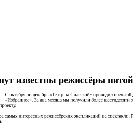
анут известны режиссёры пято
С октября по декабрь «Театр на Спасской» проводил open-call
«Избранное». За два месяца мы получили более шестидесяти 
проекту.
ра самых интересных режиссёрских экспликаций на спектакли. 
й.