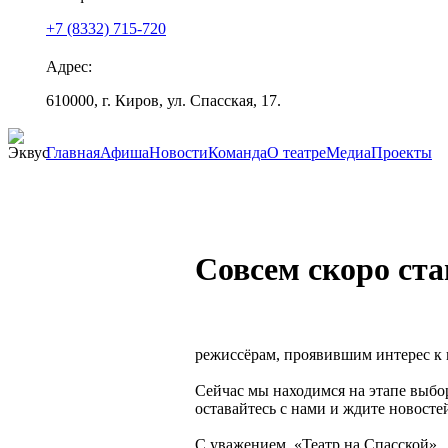
+7 (8332) 715-720
Адрес:
610000, г. Киров, ул. Спасская, 17.
Главная
Афиша
Новости
Команда
О театре
Медиа
Проекты
Совсем скоро ст
режиссёрам, проявившим интерес к 
Сейчас мы находимся на этапе выбо
оставайтесь с нами и ждите новосте
С уважением, «Театр на Спасской»