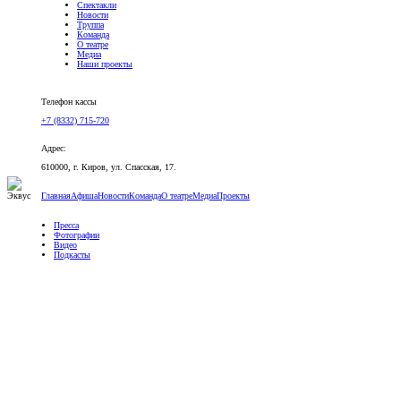
Спектакли
Новости
Труппа
Команда
О театре
Медиа
Наши проекты
Версия для слабовидящих
Телефон кассы
+7 (8332) 715-720
Адрес:
610000, г. Киров, ул. Спасская, 17.
Главная
Афиша
Новости
Команда
О театре
Медиа
Проекты
Пресса
Фотографии
Видео
Подкасты