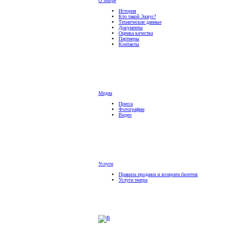
О театре
История
Кто такой Эквус?
Технические данные
Документы
Оценка качества
Партнеры
Контакты
Медиа
Пресса
Фотографии
Видео
Услуги
Правила продажи и возврата билетов
Услуги театра