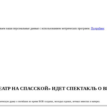
тываем ваши персональные данные с использованием метрических программ.
Подробнее
.
ЕАТР НА СПАССКОЙ» ИДЕТ СПЕКТАКЛЬ О 
рическую драму о погибших во время ВОВ солдатах, молодых вдовах, вечных невестах и матерях