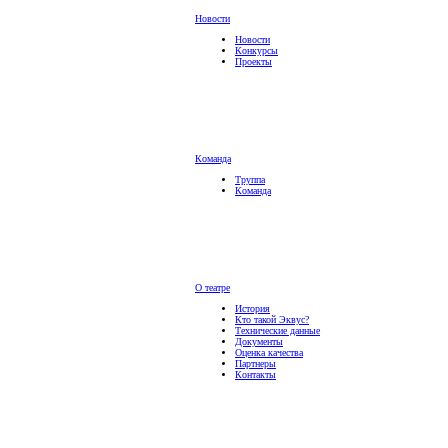
Новости
Новости
Конкурсы
Проекты
Команда
Труппа
Команда
О театре
История
Кто такой Эквус?
Технические данные
Документы
Оценка качества
Партнеры
Контакты