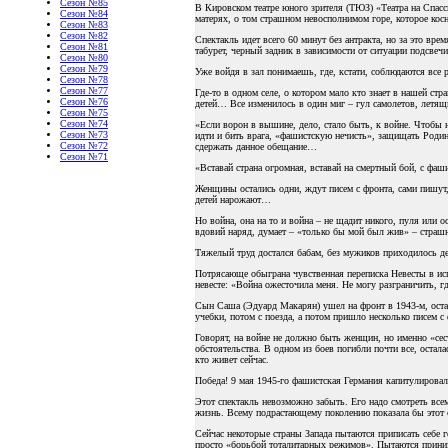
Сезон №85
В Кировском театре юного зрителя (ТЮЗ) «Театра на Спас
Сезон №84
матерях, о том страшном невосполнимом горе, которое кос
Сезон №83
Сезон №82
Спектакль идет всего 60 минут без антракта, но за это в
Сезон №81
табурет, черный задник в зависимости от ситуации подсве
Сезон №80
Сезон №79
Уже войдя в зал понимаешь, где, кстати, соблюдаются все
Сезон №78
Сезон №77
Где-то в одном селе, о котором мало кто знает в нашей ст
Сезон №76
детей… Все изменилось в один миг – гул самолетов, летящ
Сезон №75
Сезон №74
«Если ворон в вышине, дело, стало быть, к войне. Чтоб
Сезон №73
идти и бить врага, «фашистскую нечисть», защищать Роди
Сезон №72
сдержать данное обещание…
Сезон №71
«Вставай страна огромная, вставай на смертный бой, с фа
Женщины остались одни, ждут писем с фронта, сами пишут
детей нарожают…
Но война, она на то и война – не щадит никого, пуля или
вдовий наряд, думает – «только бы мой был жив» – страшн
Тяжелый труд достался бабам, без мужиков приходилось де
Потрясающе обыграна чувственная переписка Невесты в исп
невесте: «Война ожесточила меня. Не могу разграничить, 
Сын Саша (Эдуард Макарян) ушел на фронт в 1943-м, оста
учебки, потом с поезда, а потом пришло несколько писем 
Говорят, на войне не должно быть женщин, но именно «сест
обстоятельства. В одном из боев погибли почти все, остал
кто живет сейчас.
Победа! 9 мая 1945-го фашистская Германия капитулирова
Этот спектакль невозможно забыть. Его надо смотреть всем
жизнь. Всему подрастающему поколению показала бы этот с
Сейчас некоторые страны Запада пытаются приписать себе
просто «борьбой тоталитарных режимов». Пытаются приниз