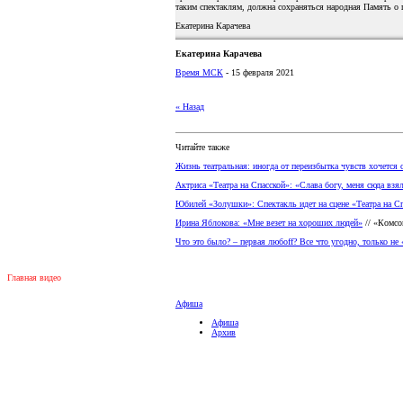
таким спектаклям, должна сохраняться народная Память о
Екатерина Карачева
Екатерина Карачева
Время МСК
- 15 февраля 2021
« Назад
Читайте также
Жизнь театральная: иногда от переизбытка чувств хочется
Актриса «Театра на Спасской»: «Слава богу, меня сюда взя
Юбилей «Золушки»: Спектакль идет на сцене «Театра на Сп
Ирина Яблокова: «Мне везет на хороших людей»
// «Комсо
Что это было? – первая любоff? Все что угодно, только не
Главная видео
Афиша
Афиша
Архив