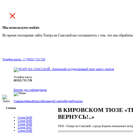
Мы используем cookies
Во время посещения сайта Театра на Спасской вы соглашаетесь с тем, что мы обраба
Телефон кассы: +7 (8332) 715-720
Телефон кассы
(8332) 715-720
Версия для слабовидящих
Главная
Афиша
Новости
Команда
О театре
Медиа
Проекты
Сезоны
В КИРОВСКОМ ТЮЗЕ «Т
ВЕРНУСЬ!..»
Сезон №90
Сезон №89
Сезон №88
ТЮЗ «Театра на Спасской» города Кирова показывает исто
Сезон №87
Сезон №86