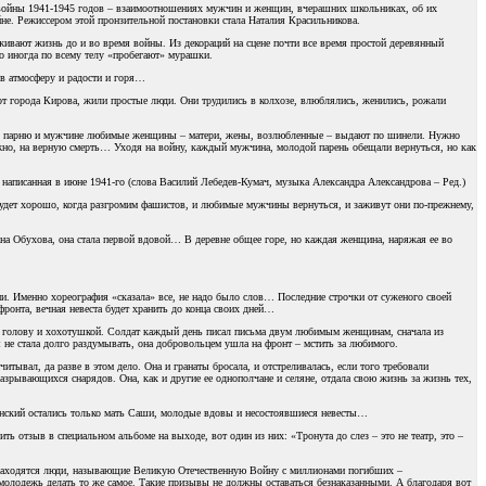
й войны 1941-1945 годов – взаимоотношениях мужчин и женщин, вчерашних школьниках, об их
не. Режиссером этой пронзительной постановки стала Наталия Красильникова.
оживают жизнь до и во время войны. Из декораций на сцене почти все время простой деревянный
то иногда по всему телу «пробегают» мурашки.
 в атмосферу и радости и горя…
х от города Кирова, жили простые люди. Они трудились в колхозе, влюблялись, женились, рожали
дому парню и мужчине любимые женщины – матери, жены, возлюбленные – выдают по шинели. Нужно
ожно, на верную смерть… Уходя на войну, каждый мужчина, молодой парень обещали вернуться, но как
 написанная в июне 1941-го (слова Василий Лебедев-Кумач, музыка Александра Александрова – Ред.)
будет хорошо, когда разгромим фашистов, и любимые мужчины вернуться, и заживут они по-прежнему,
ана Обухова, она стала первой вдовой… В деревне общее горе, но каждая женщина, наряжая ее во
и. Именно хореография «сказала» все, не надо было слов… Последние строчки от суженого своей
ронта, вечная невеста будет хранить до конца своих дней…
а голову и хохотушкой. Солдат каждый день писал письма двум любимым женщинам, сначала из
 не стала долго раздумывать, она добровольцем ушла на фронт – мстить за любимого.
тывал, да разве в этом дело. Она и гранаты бросала, и отстреливалась, если того требовали
разрывающихся снарядов. Она, как и другие ее однополчане и селяне, отдала свою жизнь за жизнь тех,
менский остались только мать Саши, молодые вдовы и несостоявшиеся невесты…
 отзыв в специальном альбоме на выходе, вот один из них: «Тронута до слез – это не театр, это –
е находятся люди, называющие Великую Отечественную Войну с миллионами погибших –
олодежь делать то же самое. Такие призывы не должны оставаться безнаказанными. А благодаря вот