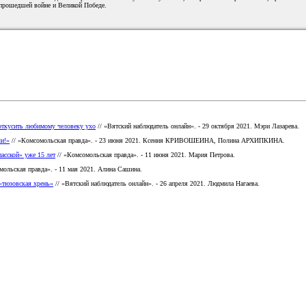
 прошедшей войне и Великой Победе.
 откусить любимому человеку ухо
// «Вятский наблюдатель онлайн». - 29 октября 2021. Мэри Лазарева.
ли!»
// «Комсомольская правда». - 23 июня 2021. Ксения КРИВОШЕИНА, Полина АРХИПКИНА.
асской» уже 15 лет
// «Комсомольская правда». - 11 июня 2021. Мария Петрова.
мольская правда». - 11 мая 2021. Алина Сашина.
 «тюзовская хрень»
// «Вятский наблюдатель онлайн». - 26 апреля 2021. Людмила Нагаева.