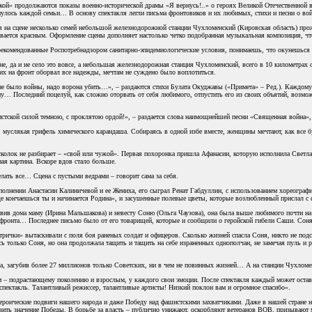
ской» продолжаются показы военно-исторической драмы «Я вернусь!..» о героях Великой Отечественно
нулось каждой семьи… В основу спектакля легли письма фронтовиков и их любимых, стихи и песни о вой
ремя на сцене несколько семей небольшой железнодорожной станции Чухломенский (Кировская область) пр
чивается красным. Оформление сцены дополняет настолько четко подобранная музыкальная композиция, ч
 рекомендованные Роспотребнадзором санитарно-эпидемиологические условия, понимаешь, что окунешься
ране, да и не село это вовсе, а небольшая железнодорожная станция Чухломенский, всего в 10 километра
их на фронт оборвал все надежды, мечтам не суждено было воплотиться.
ы не было войны, надо ворона убить…», – раздаются стихи Булата Окуджавы («Примета» – Ред.). Каж
ну… Последний поцелуй, как сложно оторвать от себя любимого, отпустить его из своих объятий, возм
шистской силой темною, с проклятою ордой!», – раздается слова наимощнейшей песни «Священная война»,
, муслякая грифель химического карандаша. Собираясь в одной избе вместе, женщины мечтают, как все 
 осколок не разбирает – «свой или чужой». Первая похоронка пришла Афанасии, которую исполнила Светл
ая картина. Вскоре вдов стало больше.
лать все… Сцена с пустыми ведрами – говорит сама за себя.
олнении Анастасии Калиничевой и ее Жениха, его сыграл Ренат Габдуллин, с использованием хореографи
где кончаешься ты и начинается Родина», и засушенные полевые цветы, которые возлюбленный прислал с ф
вив дома маму (Ирина Мальшакова) и невесту Соню (Ольга Чаузова), она была выше любимого почти н
с фронта… Последнее письмо было от его товарищей, которые и сообщили о геройской гибели Саши. Соня
рички» вытаскивали с поля боя раненых солдат и офицеров. Сколько жизней спасла Соня, никто не подсчи
ась только Соня, но она продолжала тащить и тащить на себе израненных однополчан, не замечая пуль и 
ла, загубив более 27 миллионов только Советских, ни в чем не повинных жизней… А на станции Чухло
 – подрастающему поколению и взрослым, у каждого свои эмоции. После спектакля каждый может оставить
пектакль. Талантливый режиссер, талантливые артисты! Низкий поклон вам и огромное спасибо».
 героические подвиги нашего народа и даже Победу над фашистскими захватчиками. Даже в нашей стран
ить значение Победы. В борьбе за власть – публично унижают, оскорбляют ветеранов ВОВ, призывают м