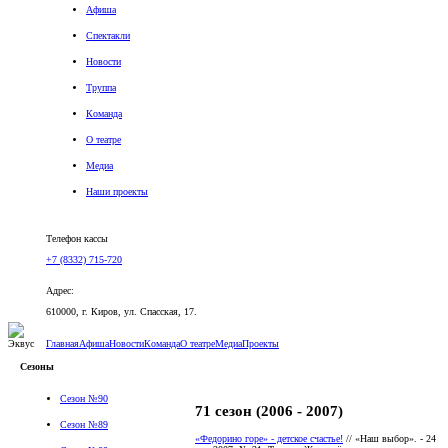
Афиша
Спектакли
Новости
Труппа
Команда
О театре
Медиа
Наши проекты
Версия для слабовидящих
Телефон кассы
+7 (8332) 715-720
Адрес:
610000, г. Киров, ул. Спасская, 17.
Главная
Афиша
Новости
Команда
О театре
Медиа
Проекты
Сезоны
Сезон №90
71 сезон (2006 - 2007)
Сезон №89
«Федорино горе» - детское счастье!
// «Наш выбор». - 24