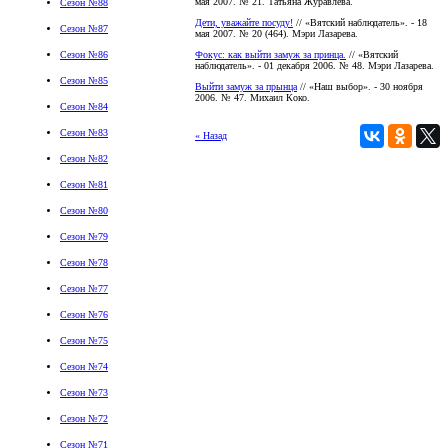
мая 2007. № 21. Татьяна Журавлёва.
Сезон №88
Дети, уважайте посуду!
// «Вятский наблюдатель». - 18
Сезон №87
мая 2007. № 20 (464). Мэри Лазарева.
Фокус: как выйти замуж за принца.
// «Вятский
Сезон №86
наблюдатель». - 01 декабря 2006. № 48. Мэри Лазарева.
Сезон №85
Выйти замуж за прынца
// «Наш выбор». - 30 ноября
2006. № 47. Михаил Коко.
Сезон №84
Сезон №83
« Назад
Сезон №82
Сезон №81
Сезон №80
Сезон №79
Сезон №78
Сезон №77
Сезон №76
Сезон №75
Сезон №74
Сезон №73
Сезон №72
Сезон №71