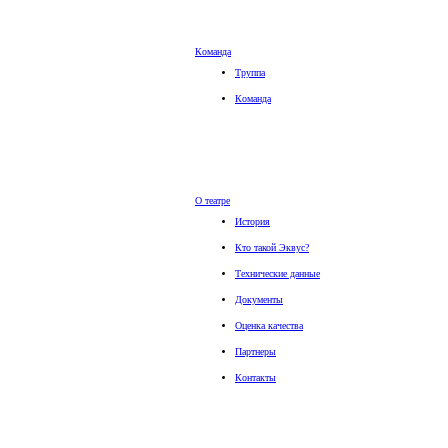
Команда
Труппа
Команда
О театре
История
Кто такой Эквус?
Технические данные
Документы
Оценка качества
Партнеры
Контакты