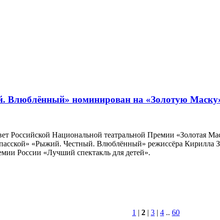
й. Влюблённый» номинирован на «Золотую Маску
совет Российской Национальной театральной Премии «Золотая Ма
 Спасской» «Рыжий. Честный. Влюблённый» режиссёра Кирилла 
мии России «Лучший спектакль для детей».
1
|
2
|
3
|
4
..
60