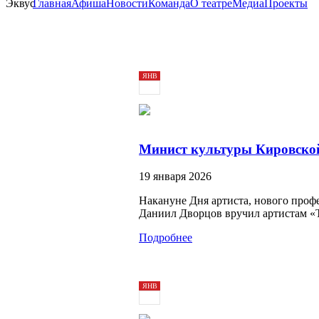
Главная
Афиша
Новости
Команда
О театре
Медиа
Проекты
ЯНВ
19
2026
Минист культуры Кировской
19 января 2026
Накануне Дня артиста, нового профе
Даниил Дворцов вручил артистам «Т
Подробнее
ЯНВ
16
2026