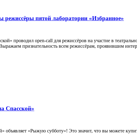
ны режиссёры пятой лаборатории «Избранное»
сской» проводил open-call для режиссёров на участие в театраль
. Выражаем признательность всем режиссёрам, проявившим интере
на Спасской»
й» объявляет «Рыжую субботу»! Это значит, что вы можете купи