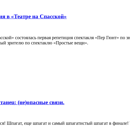
ия в «Театре на Спасской»
пасской» состоялась первая репетиция спектакля «Пер Гюнт» по 
мый зрителю по спектаклю «Простые вещи».
танец: (не)опасные связи.
ся! Шпагат, еще шпагат и самый шпагатистый шпагат в финале! Т