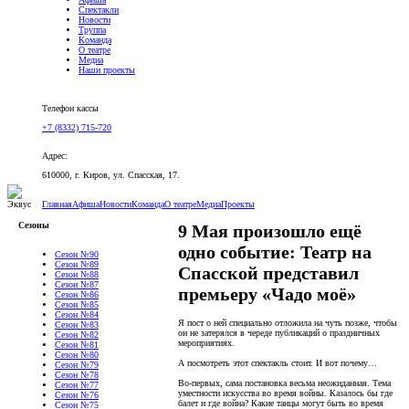
Спектакли
Новости
Труппа
Команда
О театре
Медиа
Наши проекты
Версия для слабовидящих
Телефон кассы
+7 (8332) 715-720
Адрес:
610000, г. Киров, ул. Спасская, 17.
Главная
Афиша
Новости
Команда
О театре
Медиа
Проекты
Сезоны
9 Мая произошло ещё
одно событие: Театр на
Сезон №90
Сезон №89
Спасской представил
Сезон №88
Сезон №87
премьеру «Чадо моё»
Сезон №86
Сезон №85
Сезон №84
Я пост о ней специально отложила на чуть позже, чтобы
Сезон №83
он не затерялся в череде публикаций о праздничных
Сезон №82
мероприятиях.
Сезон №81
Сезон №80
А посмотреть этот спектакль стоит. И вот почему…
Сезон №79
Сезон №78
Во-первых, сама постановка весьма неожиданная. Тема
Сезон №77
уместности искусства во время войны. Казалось бы где
Сезон №76
балет и где война? Какие танцы могут быть во время
Сезон №75