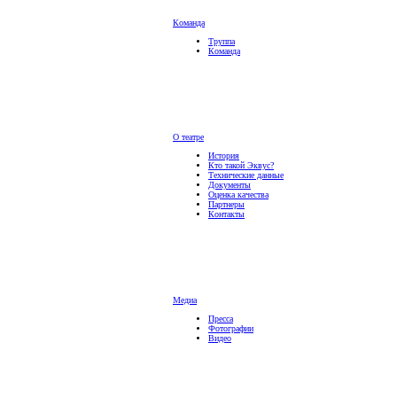
Команда
Труппа
Команда
О театре
История
Кто такой Эквус?
Технические данные
Документы
Оценка качества
Партнеры
Контакты
Медиа
Пресса
Фотографии
Видео