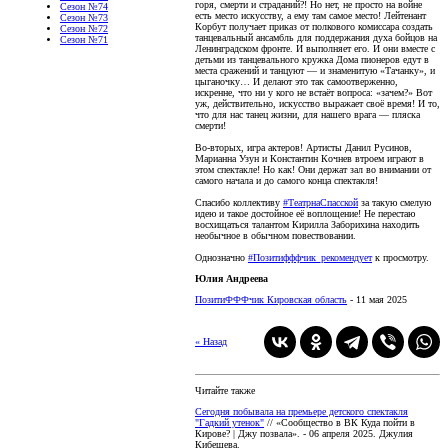
горя, смерти и страданий?! Но нет, не просто на войне
Сезон №74
есть место искусству, а ему там самое место! Лейтенант
Сезон №73
Корбут получает приказ от полкового комиссара создать
Сезон №72
танцевальный ансамбль для поддержания духа бойцов на
Сезон №71
Ленинградском фронте. И выполняет его. И они вместе с
детьми из танцевального кружка Дома пионеров едут в
места сражений и танцуют — и знаменитую «Тачанку», и
цыганочку… И делают это так самоотверженно,
искренне, что ни у кого не встаёт вопроса: «зачем?» Вот
уж, действительно, искусство выражает своё время! И то,
что для нас танец жизни, для нашего врага — пляска
смерти!
Во-вторых, игра актеров! Артисты Данил Русинов,
Марианна Узун и Константин Кочнев втроем играют в
этом спектакле! Но как! Они держат зал во внимании от
самого начала и до самого конца спектакля!
Спасибо коллективу
#ТеатрнаСпасской
за такую смелую
идею и такое достойное её воплощение! Не перестаю
восхищаться талантом Кирилла Заборихина находить
необычное в обычном повествовании.
Однозначно
#Позитифффчик_рекомендует
к просмотру.
Юлия Андреева
ПозитиФФФчик Кировская область
- 11 мая 2025
« Назад
Читайте также
Сегодня побывала на премьере детского спектакля
"Гадкий утенок"
// «Сообщество в ВК Куда пойти в
Кирове? | Джу позвала». - 06 апреля 2025. Джулия
Кибешева.