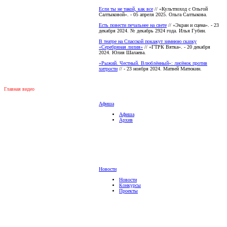
Если ты не такой, как все
// «Культпоход с Ольгой
Салтыковой». - 05 апреля 2025. Ольга Салтыкова.
Есть повести печальнее на свете
// «Экран и сцена». - 23
декабря 2024. № декабрь 2924 года. Илья Губин.
В театре на Спасской покажут зимнюю сказку
«Серебряная лилия»
// «ГТРК Вятка». - 20 декабря
2024. Юлия Шалаева.
«Рыжий. Честный. Влюблённый»: лисёнок против
хитрости
// - 23 ноября 2024. Матвей Матюкин.
Главная видео
Афиша
Афиша
Архив
Новости
Новости
Конкурсы
Проекты