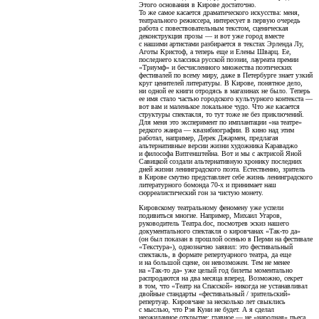
Этого основания в Кирове достаточно.
То же самое касается драматического искусства: меня,
театрального режиссера, интересует в первую очередь
работа с повествовательным текстом, сценическая
деконструкция прозы — и вот уже город вместе
с нашими артистами разбирается в текстах Эрленда Лу,
Аготы Кристоф, а теперь еще и Елены Шварц. Ее,
последнего классика русской поэзии, лауреата премии
«Триумф» и бесчисленного множества поэтических
фестивалей по всему миру, даже в Петербурге знает узкий
круг ценителей литературы. В Кирове, понятное дело,
ни одной ее книги отродясь в магазинах не было. Теперь
ее имя стало частью городского культурного контекста —
вот вам и маленькое локальное чудо. Что же касается
структуры спектакля, то тут тоже не без приключений.
Для меня это эксперимент по имплантации «на театре»
редкого жанра — квазибиографии. В кино над этим
работал, например, Дерек Джармен, предлагая
альтернативные версии жизни художника Караваджо
и философа Витгенштейна. Вот и мы с актрисой Яной
Савицкой создали альтернативную хронику последних
дней жизни ленинградского поэта. Естественно, зритель
в Кирове смутно представляет себе жизнь ленинградского
литературного бомонда 70-х и принимает наш
сюрреалистический гон за чистую монету.
Кировскому театральному феномену уже успели
подивиться многие. Например, Михаил Угаров,
руководитель Театра.doc, посмотрев эскиз нашего
документального спектакля о кировчанах «Так-то да»
(он был показан в прошлой осенью в Перми на фестивале
«Текстура»), однозначно заявил: это фестивальный
спектакль, в формате репертуарного театра, да еще
и на большой сцене, он невозможен. Тем не менее
на «Так-то да» уже целый год билеты моментально
распродаются на два месяца вперед. Возможно, секрет
в том, что «Театр на Спасской» никогда не устанавливал
двойные стандарты «фестивальный / зрительский»
репертуар. Кировчане за несколько лет свыклись
с мыслью, что Рэя Куни не будет. А я сделал
неожиданное открытие: главное — не «народная» пьеса,