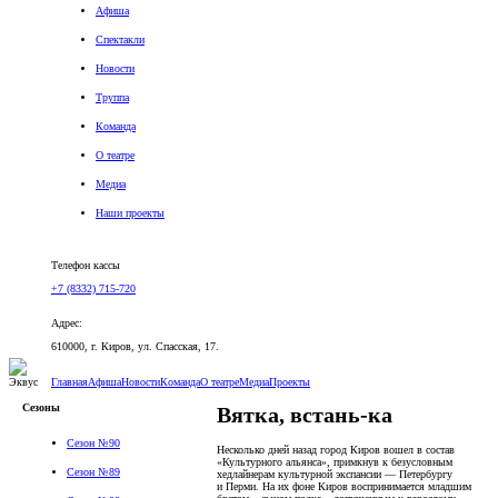
Афиша
Спектакли
Новости
Труппа
Команда
О театре
Медиа
Наши проекты
Версия для слабовидящих
Телефон кассы
+7 (8332) 715-720
Адрес:
610000, г. Киров, ул. Спасская, 17.
Главная
Афиша
Новости
Команда
О театре
Медиа
Проекты
Сезоны
Вятка, встань-ка
Сезон №90
Несколько дней назад город Киров вошел в состав
«Культурного альянса», примкнув к безусловным
Сезон №89
хедлайнерам культурной экспансии — Петербургу
и Перми. На их фоне Киров воспринимается младшим