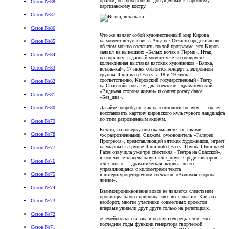
братом, «сыном полка», допущенным к взрослому
Сезон №88
партизанскому костру.
Сезон №87
Сезон №86
Что же являет собой художественный мир Кирова
на момент вступления в Альянс? Отчасти представление
Сезон №85
об этом можно составить по той программе, что Киров
заявил на нынешних «Белых ночах в Перми». Итак,
Сезон №84
по порядку: в данный момент уже экспонируется
коллективная выставка вятских художников «Вятка,
Сезон №83
встань-ка!», 17 июня состоится концерт электронной
группы Illuminated Faces, а 18 и 19 числа,
соответственно, Кировский государственный «Театр
Сезон №82
на Спасской» покажет два спектакля: драматический
«Видимая сторона жизни» и contemporary dance
Сезон №81
«Без_дна».
Давайте попробуем, как палеонтологи по зубу — скелет,
Сезон №80
восстановить картину кировского культурного ландшафта
по этим разрозненным акциям.
Сезон №79
Кстати, на поверку они оказываются не такими
Сезон №78
уж разрозненными. Скажем, руководитель «Галереи
Прогресса», представляющей вятских художников, играет
на ударных в группе Illuminated Faces. Группа Illuminated
Сезон №77
Faces озвучила уже три спектакля «Театра на Спасской»,
в том числе танцевальную «Без_дну». Среди танцоров
Сезон №76
«Без_дны» — драматическая актриса, легко
управляющаяся с километрами текста
Сезон №75
в литературоцентричном спектакле «Видимая сторона
жизни».
Сезон №74
Взаимопроникновение вовсе не является следствием
провинциального принципа «все всех знают». Как раз
Сезон №73
наоборот, многие участники совместных проектов
впервые увидели друг друга только на репетициях.
Сезон №72
«Семейность» связана в первую очередь с тем, что
последние годы функции генератора творческой
Сезон №71