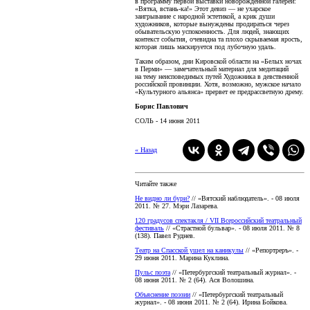
в программу первой выставки новорожденной галереи:
«Вятка, встань-ка!» Этот девиз — не ухарское
заигрывание с народной эстетикой, а крик души
художников, которые вынуждены продираться через
обывательскую успокоенность. Для людей, знающих
контекст события, очевидна та плохо скрываемая ярость,
которая лишь маскируется под лубочную удаль.
Таким образом, дни Кировской области на «Белых ночах
в Перми» — замечательный материал для медитаций
на тему неисповедимых путей Художника в девственной
российской провинции. Хотя, возможно, мужское начало
«Культурного альянса» прервет ее предрассветную дрему.
Борис Павлович
СОЛЬ - 14 июня 2011
« Назад
Читайте также
Не видно ли бури?
// «Вятский наблюдатель». - 08 июля
2011. № 27. Мэри Лазарева.
120 градусов спектакля / VII Всероссийский театральный
фестиваль
// «Страстной бульвар». - 08 июля 2011. № 8
(138). Павел Руднев.
Театр на Спасской ушел на каникулы
// «Репортреръ». -
29 июня 2011. Марина Куклина.
Пульс поэта
// «Петербургский театральный журнал». -
08 июня 2011. № 2 (64). Ася Волошина.
Объяснение поэзии
// «Петербургский театральный
журнал». - 08 июня 2011. № 2 (64). Ирина Бойкова.