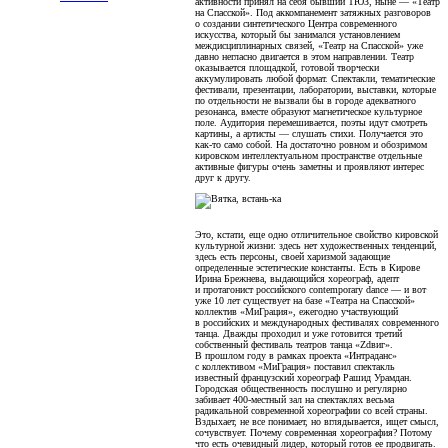
активности принял на себя бывший ТЮЗ, ныне — «Театр
на Спасской». Под аккомпанемент затяжных разговоров
о создании синтетического Центра современного
искусства, который бы занимался установлением
междисциплинарных связей, «Театр на Спасской» уже
давно негласно двигается в этом направлении. Театр
оказывается площадкой, готовой творчески
аккумулировать любой формат. Спектакли, тематические
фестивали, презентации, лаборатории, выставки, которые
по отдельности не вызвали бы в городе адекватного
резонанса, вместе образуют магнетическое культурное
поле. Аудитория перемешивается, поэты идут смотреть
картины, а артисты — слушать стихи. Получается это
как-то само собой. На достаточно ровном и обозримом
кировском интеллектуальном пространстве отдельные
активные фигуры очень заметны и проявляют интерес
друг к другу.
Это, кстати, еще одно отличительное свойство кировской
культурной жизни: здесь нет художественных тенденций,
здесь есть персоны, своей харизмой задающие
определенные эстетические константы. Есть в Кирове
Ирина Брежнева, выдающийся хореограф, адепт
и протагонист российского contemporary dance — и вот
уже 10 лет существует на базе «Театра на Спасской»
коллектив «МиГрация», ежегодно участвующий
в российских и международных фестивалях современного
танца. Дважды проходил и уже готовится третий
собственный фестиваль театров танца «Zdвиг».
В прошлом году в рамках проекта «Интраданс»
с коллективом «МиГрация» поставил спектакль
известный французский хореограф Рашид Урамдан.
Городская общественность послушно и регулярно
забивает 400-местный зал на спектаклях весьма
радикальной современной хореографии со всей страны.
Вздыхает, не все понимает, но вглядывается, ищет смысл,
сочувствует. Почему современная хореография? Потому
что есть очевидный лидер, который готов ее продвигать.