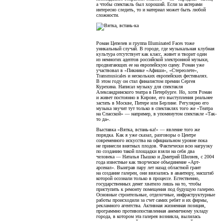
а чтобы спектакль был хороший. Если за актерами
интересно следить, то и материал может быть любой
сложности.
Роман Цепелев и группа Illuminated Faces тоже
уникальный случай. В городе, где музыкальная клубная
культура отсутствует как класс, живет и творит один
из немногих адептов роcсийской электронной музыки,
продвигающих ее на европейскую сцену. Роман уже
участвовал в «Пикнике «Афиши», «Стереолете»,
Transmusicales и нескольких европейских фестивалях.
В этом году он стал финалистом премии Сергея
Курехина. Написал музыку для спектакля
Александринского театра в Петербурге. Но, хотя Роман
и живет постоянно в Кирове, его выступления реальнее
застать в Москве, Питере или Берлине. Регулярно его
музыка звучит тут только в спектаклях того же «Театра
на Спасской» — например, в упомянутом спектакле «Так-
то да».
Выставка «Вятка, встань-ка!» — явление того же
порядка. Как я уже сказал, разговоры о Центре
современного искусства на официальном уровне пока
не принесли внятных плодов. Фактически всю нагрузку
по созданию такой площадки взяли на себя два
человека — Наталья Пышко и Дмитрий Шиляев, с 2004
года известные как творческое объединение «Арт-
арсенал». Выиграв пару лет назад областной грант
на создание галереи, они ввязались в авантюру, масштаб
которой осознали только в процессе. Естественно,
государственных денег хватило лишь на то, чтобы
приступить к ремонту помещения под будущую галерею.
Основные строительные, отделочные, инфраструктурные
работы происходили за счет самих ребят и их фирмы,
рекламного агентства. Активная жизненная позиция,
программно противопоставленная анемичному укладу
города, в котором эта галерея возникла, вылилась