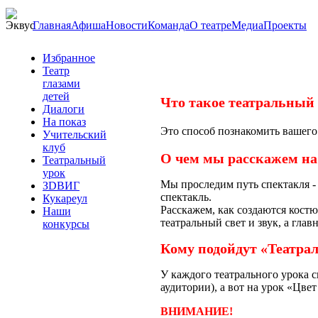
Главная
Афиша
Новости
Команда
О театре
Медиа
Проекты
Избранное
Театр
глазами
детей
Что такое театральный
Диалоги
На показ
Это способ познакомить вашего 
Учительский
клуб
О чем мы расскажем на
Театральный
урок
Мы проследим путь спектакля - 
ЗDВИГ
спектакль.
Кукареул
Расскажем, как создаются кост
Наши
театральный свет и звук, а гла
конкурсы
Кому подойдут «Театра
У каждого театрального урока с
аудитории), а вот на урок «Цвет
ВНИМАНИЕ!