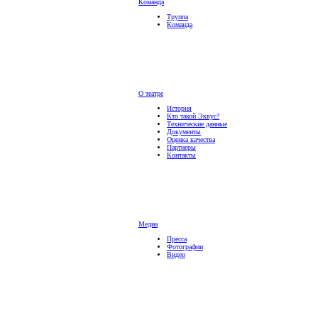
Команда
Труппа
Команда
О театре
История
Кто такой Эквус?
Технические данные
Документы
Оценка качества
Партнеры
Контакты
Медиа
Пресса
Фотографии
Видео