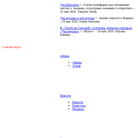
Два Шекспира
// «Сигма (платформа для публикации
текстов о человеке, культурных явлениях и обществе)». -
25 мая 2016. Татьяна Лисик.
Два веронца и три ведьмы
// «Бизнес новости в Кирове».
- 24 мая 2016. Елена Окатьева.
В «Театре на Спасской» состоялась премьера спектакля
«Два веронца»
// «IKirov». - 24 мая 2016. Раксана
Бабаева.
Главная видео
Афиша
Афиша
Архив
Новости
Новости
Конкурсы
Проекты