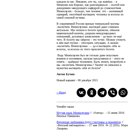
каждом из нас. Неважно, кто ты, где живёшь – в
Мюнхене или Кирове, как развлекаешься – охотой или
доведением заведующего кафедрой до сумасшествия.
Мюнхгаузен – больше, чем человек: это – жизненный
сценарий, способный вытащить человека за волосы из
самой ужасной пучины.
В современной России призыв театральной труппы
«включить Мюнхгаузена» выглядит даже слишком
актуально. Мы попали в болото кризисов, обвалов
национальной валюты, разрыва международных
отношений, духовных катаклизмов – да мало ли ещё
чего. В болото мы забрели – это точно. Можно утонуть
в нём ещё глубже – обострить ситуацию. А можно
«включить Мюнхгаузена» — да и вытащить себя за
волосы, за волосы из этого проклятого болота.
Ведь Мюнхгаузен был не столько даже искусным
воином и охотником, сколько находчивым и – этого не
отнять – храбрым человеком. Быть может, попробуем и
мы «включить Мюнхгаузена»? Хватит ли смекалки и
мужества вытащить себя из болота?
Антон Бучин
Новый вариант - 08 декабря 2015
« Назад
Читайте также
Изучая язык Мюнхгаузена
// «Startup». - 15 июня 2016.
Наталья Панишева.
Веронские любовники будут счастливы и поженятся
//
«Вятский наблюдатель». - 27 мая 2016. № 22 (935). Мэри
Лазарева.