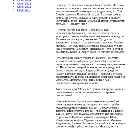
Сезон №74
Сезон №73
Вообще, что мы знаем о бароне Мюнхгаузене? Не о том,
Сезон №72
реальном, который потом всю жизнь на Распэ обижался
Сезон №71
из-за пожизненной славы враля и выдумщика, а о Том
Самом, которого Янковский сыграл. Вытащил себя за
волосы из болота, полетал на ядре, стрелял вишнёвой
косточкой в оленя, попал на сырный остров с трёхногими
людьми… Погодите, что?
С точки зрения вот таких «немолодых пар»,
называющих бредом всё, что нельзя понять слёту, и
аудитории «Камеди Клаба» это – «наркоманский бред, чё
Мюнхгаузен там курил, гы-гы-гы». Тут для них
закрывается книжка и заканчивается спектакль. Однако
читатель и зритель повзыскательнее продолжит чтение,
как и просмотр. И смекнёт: Мюнхгаузен – это не только
весёлые выдумки, а, скорее всего, жизненная философия.
Пересказывать сюжет спектакля, пожалуй, не стоит –
только начнёшь подбирать нужные слова и пытаться
описать увиденное, получается… мюнхгаузенщина какая-
то! Никто же не поверит! А между тем и вправду всё
было: и ловко обманутый турецкий султан (судя по
голосу, вдобавок поющий сопрано – пощёчина султану
современному), и олень с вишнёвым деревом в голове, и
множество Мюнхгаузенов, вышедших в зал и
рассказывающих зрителям истории.
Так в чём же суть? Зачем все пушки, выстрелы, хоры и –
самое главное – такая толпа знаменитых баронов-
рассказчиков?
Каждый из этих баронов рассказывал какую-нибудь
свою, мюнхгаузеновскую историю. Кто-то – о своём
чудесном перевоплощении, кто-то – о поступлении в
театральный институт, а кто-то – про стишки в 6 классе.
Так или иначе, вся команда, работавшая над спектаклем –
от режиссёра Степана Пектеева и драматурга Юлии
Ионушайте до актёров Марины Карпичевой, Михаила
Андрианова, Евгения Лютикова (да вообще всех, клянусь
своими усами!) – убеждает зрителя: Мюнхгаузен – в