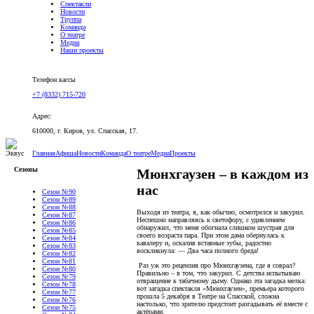
Спектакли
Новости
Труппа
Команда
О театре
Медиа
Наши проекты
Версия для слабовидящих
Телефон кассы
+7 (8332) 715-720
Адрес:
610000, г. Киров, ул. Спасская, 17.
Главная
Афиша
Новости
Команда
О театре
Медиа
Проекты
Сезоны
Мюнхгаузен – в каждом из
нас
Сезон №90
Сезон №89
Сезон №88
Выходя из театра, я, как обычно, осмотрелся и закурил.
Сезон №87
Неспешно направляясь к светофору, с удивлением
Сезон №86
обнаружил, что меня обогнала слишком шустрая для
Сезон №85
своего возраста пара. При этом дама обернулась к
Сезон №84
кавалеру и, оскалив вставные зубы, радостно
Сезон №83
воскликнула: — Два часа полного бреда!
Сезон №82
Сезон №81
Раз уж это рецензия про Мюнхгаузена, где я соврал?
Сезон №80
Правильно – в том, что закурил. С детства испытываю
Сезон №79
отвращение к табачному дыму. Однако эта загадка мелка:
Сезон №78
вот загадка спектакля «Мюнхгаузен», премьера которого
Сезон №77
прошла 5 декабря в Театре на Спасской, сложна
Сезон №76
настолько, что зрителю предстоит разгадывать её вместе с
Сезон №75
актёрами.