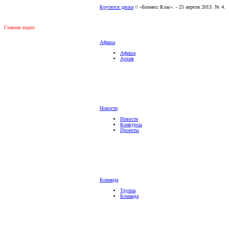
Крутятся диски
// «Бизнесс Клас». - 25 апреля 2013. № 4.
Главная видео
Афиша
Афиша
Архив
Новости
Новости
Конкурсы
Проекты
Команда
Труппа
Команда