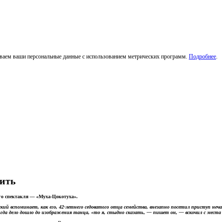
тываем ваши персональные данные с использованием метрических программ.
Подробнее
.
рить
ого спектакля — «Муха-Цокотуха».
ий вспоминает, как его, 42-летнего седоватого отца семейства, внезапно посетил приступ неч
когда дело дошло до изображения танца, «то я, стыдно сказать, — пишет он, — вскочил с мест