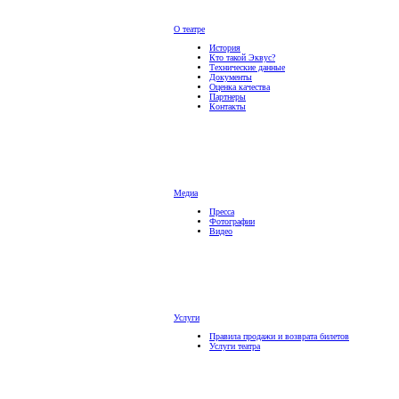
О театре
История
Кто такой Эквус?
Технические данные
Документы
Оценка качества
Партнеры
Контакты
Медиа
Пресса
Фотографии
Видео
Услуги
Правила продажи и возврата билетов
Услуги театра