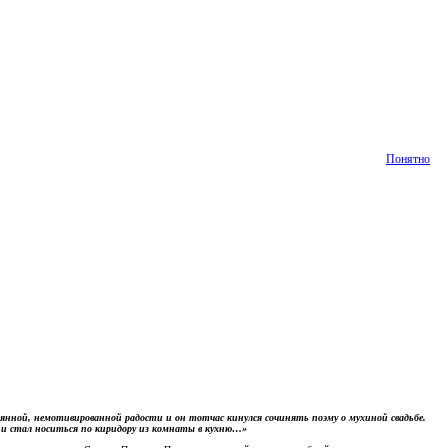
Понятно
аянной, немотивированной радости и он тотчас кинулся сочинять поэму о мухиной свадьбе.
а и стал носиться по киридору из комнаты в кухню…»