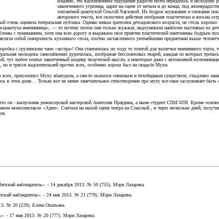
Видимо, это вдохновенное ощущение радости поэта передалось и молодому р
законченного угрюмца, царит на сцене от начала и до конца, под жизнерадос
элегантной цокотухой Ольгой Чаузовой. Их бодрое жужжание и снование пок
авторского текста, все сказочное действие изобразив пластически и весьма ос
ый очень оценила театральная публика. Однако юным зрителям детсадовского возраста, не столь хорошо
ха-цокотуха именинница», — то почему потом они только жужжат, недоумевали наиболее пытливые из дет
облемы с пониманием, хотя она всю дорогу и выражала свое приятие пластической пантомимы бодрым пох
авляла собой поверхность кухонного стола, плотно заставленного уютнейшими предметами выше человечес
робка с грузинским чаем «экстра»! Она становилась по ходу то плитой для выпечки именинного торта, т
тральная молодежь самозабвенно дурачилась, изображая бессловесных тварей, каждая из которых трепы
й, тут любое платье законченный шедевр творческой мысли, а некоторые даже с автономной иллюминацией
 но и трясся выразительней прочих всех, особенно хорош был на свадьбе Мухи.
гал всех, прихлопнул Муху абажуром, а сам-то оказался смешным и безобидным существом, стыдливо зама
лось в этом доме… Только вот не менее замечательное стихотворение про муху все-таки заслуживает бы
 что он - выпускник режиссерской мастерской Анатолия Праудина, а ныне студент СПбГАТИ. Кроме осно
ном моноспектакле «Эдип». Сначала на малой сцене театра на Спасской , и через несколько дней, получ
ов.
Вятский наблюдатель». - 14 декабря 2013. № 50 (755). Мэри Лазарева.
тский наблюдатель». - 24 мая 2013. № 21 (778). Мэри Лазарева.
13. № 20 (229). Елена Окатьева.
». - 17 мая 2013. № 20 (777). Мэри Лазарева.