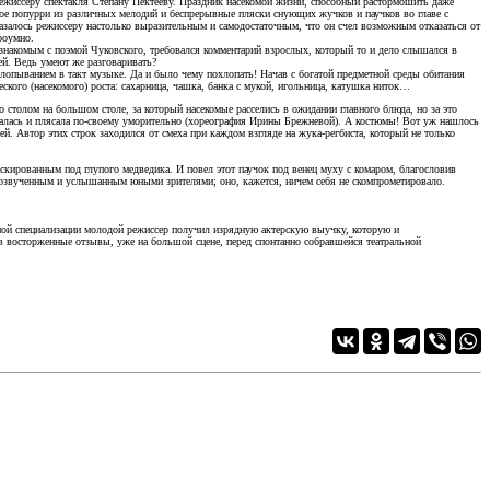
ежиссеру спектакля Степану Пектееву. Праздник насекомой жизни, способный растормошить даже
тное попурри из различных мелодий и беспрерывные пляски снующих жучков и паучков во главе с
азалось режиссеру настолько выразительным и самодостаточным, что он счел возможным отказаться от
троумно.
 знакомым с поэмой Чуковского, требовался комментарий взрослых, который то и дело слышался в
ей. Ведь умеют же разговаривать?
лопыванием в такт музыке. Да и было чему похлопать! Начав с богатой предметной среды обитания
кого (насекомого) роста: сахарница, чашка, банка с мукой, игольница, катушка ниток…
о столом на большом столе, за который насекомые расселись в ожидании главного блюда, но за это
халась и плясала по-своему уморительно (хореография Ирины Брежневой). А костюмы! Вот уж нашлось
. Автор этих строк заходился от смеха при каждом взгляде на жука-регбиста, который не только
скированным под глупого медведика. И повел этот паучок под венец муху с комаром, благословив
ть озвученным и услышанным юными зрителями; оно, кажется, ничем себя не скомпрометировало.
вной специализации молодой режиссер получил изрядную актерскую выучку, которую и
ив восторженные отзывы, уже на большой сцене, перед спонтанно собравшейся театральной