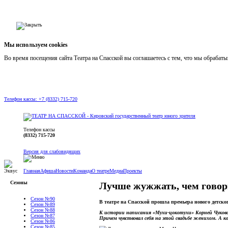
Мы используем cookies
Во время посещения сайта Театра на Спасской вы соглашаетесь с тем, что мы обраба
Телефон кассы: +7 (8332) 715-720
Телефон кассы
(8332) 715-720
Версия для слабовидящих
Главная
Афиша
Новости
Команда
О театре
Медиа
Проекты
Сезоны
Лучше жужжать, чем гово
Сезон №90
В театре на Спасской прошла премьера нового детск
Сезон №89
Сезон №88
К истории написания «Мухи-цокотухи» Корней Чуковск
Сезон №87
Причем чувствовал себя на этой свадьбе женихом. А 
Сезон №86
Сезон №85