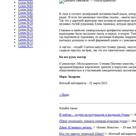
Сезон №84
Сезон №83
Сезон №82
Сезон №81
В этом и состоял своебразный постановочный изыск, котор
Сезон №80
рядах. И если эти насекомые способны сказать: «нынче му
Сезон №79
Так что у адресной аудитории таки возникли некоторые пр
Сезон №78
мухиных гостей (художник Елена Авинова), которая предст
Сезон №77
Сезон №76
Главным и наиболее универсальным артефактом назначена ко
Сезон №75
вынуждены были послушно съесть и первое, и второе. Теа
Сезон №74
где порезвиться художнику по костюмам Катерине Андреево
Сезон №73
выглядел роскошно в своей фирменной шапке и с рюкзаком,
Сезон №72
Сезон №71
А паучок - злодей! Сначала напустил туману (дыма), запу
сладкую парочку на брак, так что все замечательно смеша
На все руки мастер
О режиссере «Мухи-цокотухи» Степане Пектееве известно,
продемонстрировал кировскому зрителю в виртуозно сыгран
общественностью и участниками самодеятельных коллектив
Мэри Лазарева
Вятский наблюдатель - 22 марта 2013
« Назад
Читайте также
Я люблю… ходить на полупальцах и выдыхать буквы
// «
ZDвиг произошёл: повеяло крепким мужским духом
// «Вя
Zdвиг. И немного нервно.
// «Бизнес Новости». - 19 мая 20
Про что танцует четвёртый ZDвиг?
// «Вятский наблюдатель